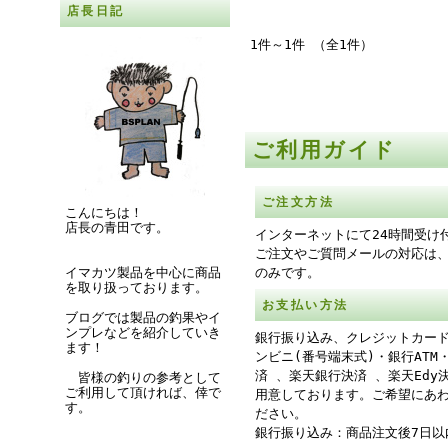
店長日記
1件～1件 （全1件）
ご利用ガイド
ご注文方法
こんにちは！
店長の青田です。
インターネットにて24時間受け
ご注文やご質問メールの対応は
のみです。
イマカツ製品を中心に商品
を取り扱っております。
お支払い方法
ブログでは製品の釣果やイ
ンプレなどを紹介していき
銀行振り込み、クレジットカー
ます！
ンビニ(番号端末式)・銀行ATM
済 、楽天銀行決済 、楽天Edy
皆様の釣りの参考として
ご利用して頂ければ、倖で
用意しております。ご希望にあ
す。
ださい。
銀行振り込み：商品注文後7日以