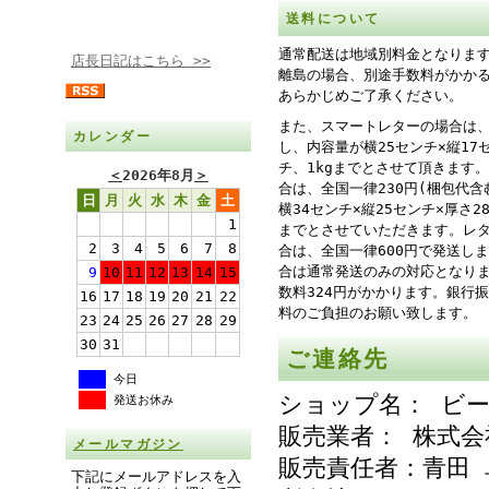
送料について
通常配送は地域別料金となりま
店長日記はこちら >>
離島の場合、別途手数料がかか
あらかじめご了承ください。
また、スマートレターの場合は、
カレンダー
し、内容量が横25センチ×縦17
チ、1kgまでとさせて頂きます
＜
2026年8月
＞
合は、全国一律230円(梱包代含
日
月
火
水
木
金
土
横34センチ×縦25センチ×厚さ
1
までとさせていただきます。レ
2
3
4
5
6
7
8
合は、全国一律600円で発送し
合は通常発送のみの対応となり
9
10
11
12
13
14
15
数料324円がかかります。銀行
16
17
18
19
20
21
22
料のご負担のお願い致します。
23
24
25
26
27
28
29
30
31
ご連絡先
今日
ショップ名： ビ
発送お休み
販売業者： 株式
メールマガジン
販売責任者：青田 
下記にメールアドレスを入