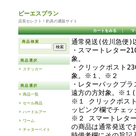
ビーエスプラン
店長セレクト！釣具の通販サイト
カートをみる
｜
マ
通常発送(佐川急便
商品検索
・スマートレター21
象
商品選択
・クリックポスト23
ステッカー
象。※１、※２
・レターパックプラ
商品選択
遠方の方対象。※１(
商品一覧
※１ クリックポス
セール商品
ッピング欄でチェ
ハードルアー
※２ スマートレタ
ワーム
の商品は通常発送で
チャターベイト
時備考欄にその旨記