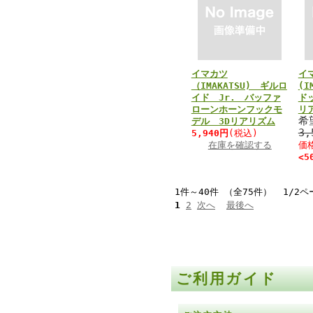
イマカツ
イ
（IMAKATSU) ギルロ
(I
イド Jr. バッファ
ド
ローンホーンフックモ
リ
希
デル 3Dリアリズム
3
5,940円
(税込)
在庫を確認する
価
<5
1件～40件 （全75件） 1/2ペ
1
2
次へ
最後へ
ご利用ガイド