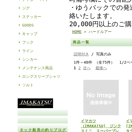
・ゆうパックでの発
ジグ
絡いたします。
ステッカー
20,000円以上の
GOODS
HOME
> ハードルアー
キャップ
フック
商品一覧
ライン
説明付き
/ 写真のみ
シンカー
1件～40件 （全75件） 1/2ペ
メンテナンス商品
1
2
次へ
最後へ
ロングスリーブシャツ
ソルト
イマカツ
イ
（IMAKATSU) ジンク
(I
タック船長の釣りブログ
スミニ スーパーブレ
タ