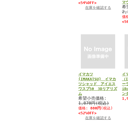
マ
<54%OFF>
希
在庫を確認する
2
価
<5
イマカツ
イ
(IMAKATSU) イマカ
（I
ツシャッド アイエス
ー
ワスプ50 3Dリアリズ
iR
ム
ン
希望小売価格:
1,
1,870円(税込)
価格:
880円
(税込)
<52%OFF>
在庫を確認する