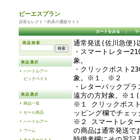
ビーエスプラン
店長セレクト！釣具の通販サイト
カートをみる
｜
マ
通常発送(佐川急便
商品検索
・スマートレター21
象
商品選択
・クリックポスト23
ハードルアー
象。※１、※２
ビックベイト
・レターパックプラ
遠方の方対象。※１(
商品選択
※１ クリックポス
商品一覧
ッピング欄でチェ
セール商品
※２ スマートレタ
ハードルアー
の商品は通常発送で
ワーム
時備考欄にその旨記
チャターベイト