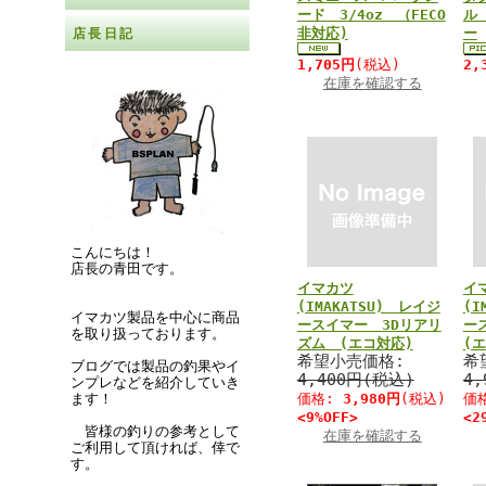
ード 3/4oz （FECO
ル
非対応)
ー
店長日記
1,705円
(税込)
2,
在庫を確認する
こんにちは！
店長の青田です。
イマカツ
イ
(IMAKATSU) レイジ
(I
イマカツ製品を中心に商品
ースイマー 3Dリアリ
ー
を取り扱っております。
ズム (エコ対応)
(
希望小売価格:
希
ブログでは製品の釣果やイ
4,400円(税込)
4
ンプレなどを紹介していき
価格:
3,980円
(税込)
価
ます！
<9%OFF>
<2
皆様の釣りの参考として
在庫を確認する
ご利用して頂ければ、倖で
す。