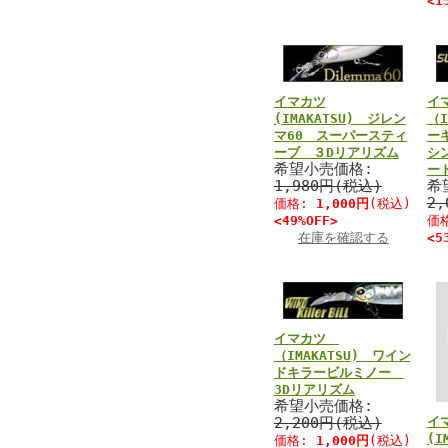
<1
イマカツ
イ
(IMAKATSU) ジレン
（I
マ60 スーパースティ
ー
ーブ ３Dリアリズム
シ
希望小売価格:
ー
1,980円(税込)
希
2
価格:
1,000円
(税込)
<49%OFF>
価
在庫を確認する
<5
イマカツ
（IMAKATSU) ワイン
ドキラービルミノー
3Dリアリズム
希望小売価格:
2,200円(税込)
イ
(I
価格:
1,000円
(税込)