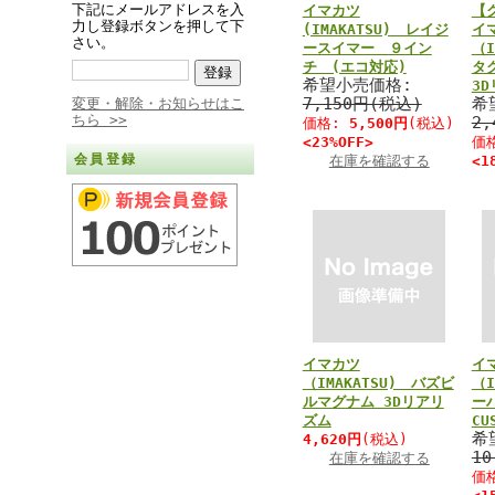
下記にメールアドレスを入
イマカツ
【
力し登録ボタンを押して下
(IMAKATSU) レイジ
イ
さい。
ースイマー ９イン
（I
チ (エコ対応)
タ
希望小売価格:
3
7,150円(税込)
希
変更・解除・お知らせはこ
ちら >>
2
価格:
5,500円
(税込)
<23%OFF>
価
会員登録
在庫を確認する
<1
イマカツ
イ
（IMAKATSU) バズビ
（I
ルマグナム 3Dリアリ
ーハ
ズム
CU
希
4,620円
(税込)
1
在庫を確認する
価