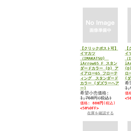
【クリックポスト可】
【
イマカツ
イ
（IMAKATSU)
（I
iArrow65 F スタン
iA
ダードカラー (D) ア
(D
イアロー65 フローテ
ロ
ィング スタンダード
(
希
カラー (ダズラーヘア
1
ー)
希望小売価格:
価
1,760円(税込)
<5
価格:
880円
(税込)
<50%OFF>
在庫を確認する