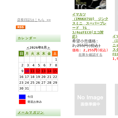
イマカツ
（IMAKATSU) ジンク
店長日記はこちら >>
スミニ スーパーブレ
ード TG
3/4ozFECO(エコ対
イ
応)
カレンダー
希望小売価格:
（I
2,255円(税込)
ニ
＜
2026年8月
＞
ス
価格:
2,255円
(税込)
日
月
火
水
木
金
土
FE
在庫を確認する
1,
1
2
3
4
5
6
7
8
9
10
11
12
13
14
15
16
17
18
19
20
21
22
23
24
25
26
27
28
29
30
31
今日
発送お休み
メールマガジン