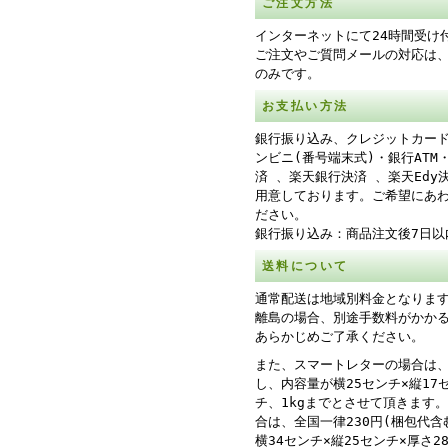
ご注文方法
インターネットにて24時間受け
ご注文やご質問メールの対応は
のみです。
お支払い方法
銀行振り込み、クレジットカー
ンビニ(番号端末式)・銀行ATM
済 、楽天銀行決済 、楽天Edy
用意しております。ご希望にあ
ださい。
銀行振り込み：商品注文後7日以
送料について
通常配送は地域別料金となりま
離島の場合、別途手数料がかか
あらかじめご了承ください。
また、スマートレターの場合は、
し、内容量が横25センチ×縦17
チ、1kgまでとさせて頂きます
合は、全国一律230円(梱包代含
横34センチ×縦25センチ×厚さ