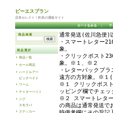
ビーエスプラン
店長セレクト！釣具の通販サイト
カートをみる
｜
マ
通常発送(佐川急便
商品検索
・スマートレター21
象
商品選択
・クリックポスト23
商品一覧
象。※１、※２
セール商品
・レターパックプラ
ハードルアー
遠方の方対象。※１(
ビックベイト
※１ クリックポス
ワーム
ッピング欄でチェ
チャターベイト
※２ スマートレタ
ジグ
の商品は通常発送で
スモラバ
時備考欄にその旨記
ステッカー