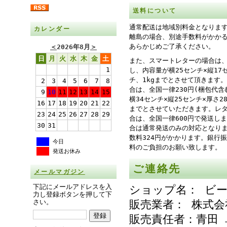
送料について
通常配送は地域別料金となりま
カレンダー
離島の場合、別途手数料がかか
あらかじめご了承ください。
＜
2026年8月
＞
日
月
火
水
木
金
土
また、スマートレターの場合は、
1
し、内容量が横25センチ×縦17
チ、1kgまでとさせて頂きます
2
3
4
5
6
7
8
合は、全国一律230円(梱包代含
9
10
11
12
13
14
15
横34センチ×縦25センチ×厚さ
16
17
18
19
20
21
22
までとさせていただきます。レ
23
24
25
26
27
28
29
合は、全国一律600円で発送し
30
31
合は通常発送のみの対応となり
数料324円がかかります。銀行
今日
料のご負担のお願い致します。
発送お休み
ご連絡先
メールマガジン
下記にメールアドレスを入
ショップ名： ビ
力し登録ボタンを押して下
さい。
販売業者： 株式
販売責任者：青田 