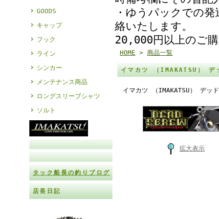
・ゆうパックでの発
GOODS
絡いたします。
キャップ
20,000円以上の
フック
HOME
>
商品一覧
ライン
シンカー
イマカツ （IMAKATSU） 
メンテナンス商品
イマカツ （IMAKATSU） デッ
ロングスリーブシャツ
ソルト
拡大表示
タック船長の釣りブログ
店長日記