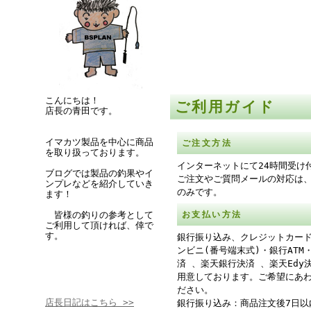
こんにちは！
ご利用ガイド
店長の青田です。
イマカツ製品を中心に商品
ご注文方法
を取り扱っております。
インターネットにて24時間受け
ブログでは製品の釣果やイ
ご注文やご質問メールの対応は
ンプレなどを紹介していき
のみです。
ます！
皆様の釣りの参考として
お支払い方法
ご利用して頂ければ、倖で
す。
銀行振り込み、クレジットカー
ンビニ(番号端末式)・銀行ATM
済 、楽天銀行決済 、楽天Edy
用意しております。ご希望にあ
ださい。
店長日記はこちら >>
銀行振り込み：商品注文後7日以