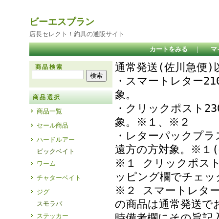
ビーエスプラン
店長セレクト！釣具の通販サイト
カートをみる
｜
マ
通常発送(佐川急便
商品検索
・スマートレター21
象
商品選択
・クリックポスト23
商品一覧
象。※１、※２
セール商品
・レターパックプラ
ハードルアー
遠方の方対象。※１(
ビックベイト
※１ クリックポス
ワーム
ッピング欄でチェ
チャターベイト
※２ スマートレタ
ジグ
の商品は通常発送で
スモラバ
時備考欄にその旨記
ステッカー