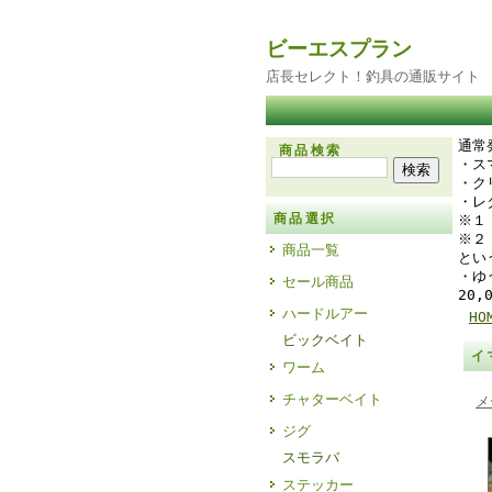
ビーエスプラン
店長セレクト！釣具の通販サイト
通常
商品検索
・
・ク
・レ
商品選択
※１
※２
商品一覧
とい
・ゆ
セール商品
20
ハードルアー
HO
ビックベイト
イ
ワーム
チャターベイト
メ
ジグ
スモラバ
ステッカー