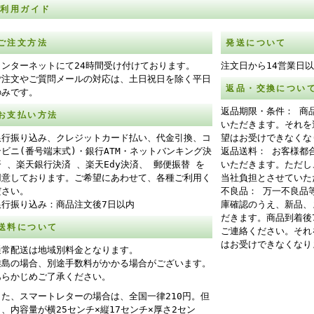
ご利用ガイド
ご注文方法
発送について
インターネットにて24時間受け付けております。
注文日から14営業日
ご注文やご質問メールの対応は、土日祝日を除く平日
返品・交換につい
のみです。
返品期限・条件： 商
お支払い方法
いただきます。それを
銀行振り込み、クレジットカード払い、代金引換、コ
望はお受けできなくな
ンビニ(番号端末式)・銀行ATM・ネットバンキング決
返品送料： お客様都
済 、楽天銀行決済 、楽天Edy決済、 郵便振替 を
いただきます。ただし
用意しております。ご希望にあわせて、各種ご利用く
当社負担とさせていた
ださい。
不良品： 万一不良品
銀行振り込み：商品注文後7日以内
庫確認のうえ、新品、
だきます。商品到着後
送料について
ご連絡ください。それ
はお受けできなくなり
通常配送は地域別料金となります。
離島の場合、別途手数料がかかる場合がございます。
あらかじめご了承ください。
また、スマートレターの場合は、全国一律210円。但
し、内容量が横25センチ×縦17センチ×厚さ2セン