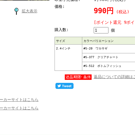
価格:
990円
拡大表示
<
(税込)
[ポイント還元 9ポイ
購入数:
個
サイズ
カラーバリエーション
2.4インチ
#S-20 ワカサギ
#S-377 クリアチャート
#S-512 ボトムフィッシュ
返品についての詳細は
ーカーサイトはこちら
ーカーサイトはこちら