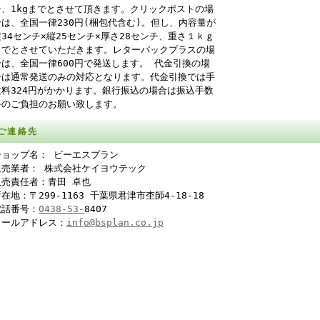
チ、1kgまでとさせて頂きます。クリックポストの場
合は、全国一律230円(梱包代含む)。但し、内容量が
横34センチ×縦25センチ×厚さ28センチ、重さ１ｋｇ
までとさせていただきます。レターパックプラスの場
合は、全国一律600円で発送します。 代金引換の場
合は通常発送のみの対応となります。代金引換では手
数料324円がかかります。銀行振込の場合は振込手数
料のご負担のお願い致します。
ご連絡先
ショップ名： ビーエスプラン
販売業者： 株式会社ケイヨウテック
販売責任者：青田 卓也
在地：〒299-1163 千葉県君津市杢師4-18-18
電話番号：
0438-53-
8407
メールアドレス：
info@bsplan.co.jp