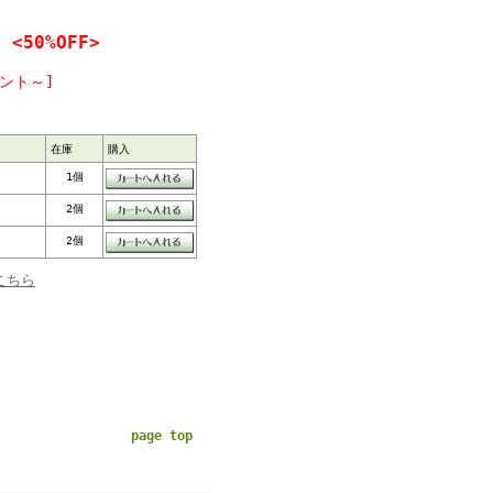
50%OFF>
ント～]
在庫
購入
1個
2個
2個
こちら
page top