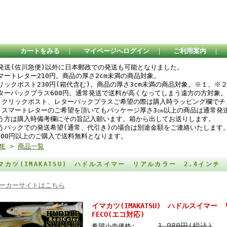
カートをみる
｜
マイページへログイン
｜
ご利用案内
｜
発送(佐川急便)以外に日本郵政での発送も可能となりました。
スマートレター210円。商品の厚さ2cm未満の商品対象。
リックポスト230円(箱代含む)。商品の厚さ3cm未満の商品対象。※１、※
ターパックプラス600円。通常発送で送料が高くなってしまう遠方の方対象。
 クリックポスト、レターパックプラスご希望の際は購入時ラッピング欄で
 スマートレターのご希望を頂いてもパッケージ厚さ3㎝以上の商品は通常発
う方は購入時備考欄にその旨記入願います。箱から出してお送りします。
うパックでの発送希望(通常、代引き)の場合は別途金額をご連絡いたします
,000円以上のご購入で送料無料となります。
ME
>
商品一覧
マカツ(IMAKATSU) ハドルスイマー リアルカラー 2.4インチ 
ーカーサイトはこちら
イマカツ(IMAKATSU) ハドルスイマ
FECO(エコ対応)
1,980円(税込)
希望小売価格: