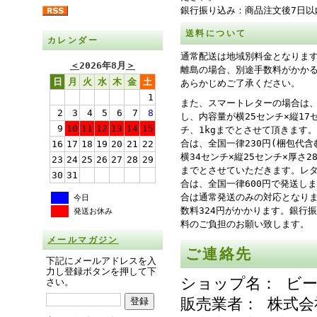
銀行振り込み：商品注文後7日以
送料について
カレンダー
通常配送は地域別料金となりま
＜
2026年8月
＞
離島の場合、別途手数料がかか
日
月
火
水
木
金
土
あらかじめご了承ください。
1
また、スマートレターの場合は、
2
3
4
5
6
7
8
し、内容量が横25センチ×縦17
9
10
11
12
13
14
15
チ、1kgまでとさせて頂きます
合は、全国一律230円(梱包代含
16
17
18
19
20
21
22
横34センチ×縦25センチ×厚さ
23
24
25
26
27
28
29
までとさせていただきます。レ
30
31
合は、全国一律600円で発送し
合は通常発送のみの対応となり
今日
数料324円がかかります。銀行
発送お休み
料のご負担のお願い致します。
メールマガジン
ご連絡先
下記にメールアドレスを入
力し登録ボタンを押して下
ショップ名： ビ
さい。
販売業者： 株式