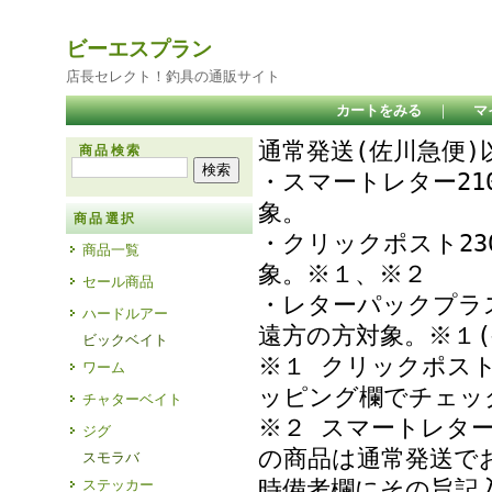
ビーエスプラン
店長セレクト！釣具の通販サイト
カートをみる
｜
マ
通常発送(佐川急便
商品検索
・スマートレター21
象
商品選択
・クリックポスト23
商品一覧
象。※１、※２
セール商品
・レターパックプラ
ハードルアー
遠方の方対象。※１(
ビックベイト
※１ クリックポス
ワーム
ッピング欄でチェ
チャターベイト
※２ スマートレタ
ジグ
の商品は通常発送で
スモラバ
時備考欄にその旨記
ステッカー