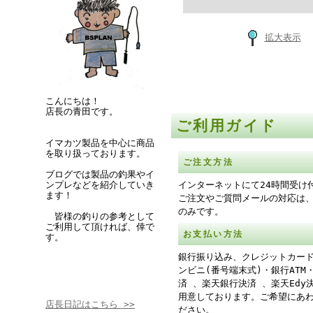
拡大表示
こんにちは！
店長の青田です。
ご利用ガイド
イマカツ製品を中心に商品
を取り扱っております。
ご注文方法
ブログでは製品の釣果やイ
ンプレなどを紹介していき
インターネットにて24時間受け
ます！
ご注文やご質問メールの対応は
のみです。
皆様の釣りの参考として
ご利用して頂ければ、倖で
お支払い方法
す。
銀行振り込み、クレジットカー
ンビニ(番号端末式)・銀行ATM
済 、楽天銀行決済 、楽天Edy
用意しております。ご希望にあ
店長日記はこちら >>
ださい。