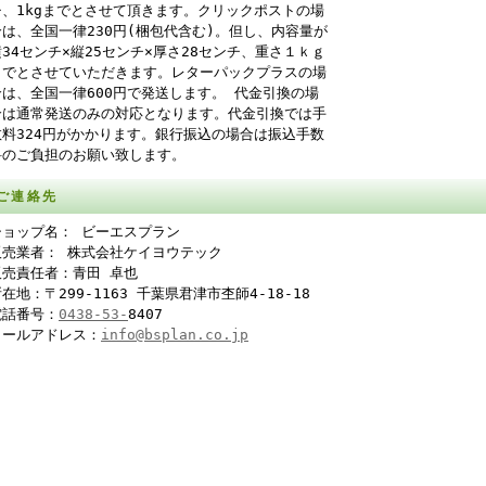
チ、1kgまでとさせて頂きます。クリックポストの場
合は、全国一律230円(梱包代含む)。但し、内容量が
横34センチ×縦25センチ×厚さ28センチ、重さ１ｋｇ
までとさせていただきます。レターパックプラスの場
合は、全国一律600円で発送します。 代金引換の場
合は通常発送のみの対応となります。代金引換では手
数料324円がかかります。銀行振込の場合は振込手数
料のご負担のお願い致します。
ご連絡先
ショップ名： ビーエスプラン
販売業者： 株式会社ケイヨウテック
販売責任者：青田 卓也
在地：〒299-1163 千葉県君津市杢師4-18-18
電話番号：
0438-53-
8407
メールアドレス：
info@bsplan.co.jp