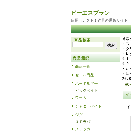
ビーエスプラン
店長セレクト！釣具の通販サイト
通常
商品検索
・
・ク
・レ
商品選択
※１
※２
商品一覧
とい
・ゆ
セール商品
20
ハードルアー
HO
ビックベイト
イ
ワーム
チャターベイト
イ
ジグ
スモラバ
ステッカー