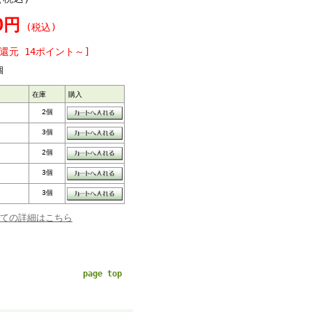
0円
(税込)
還元 14ポイント～]
個
在庫
購入
2個
3個
2個
3個
3個
ての詳細はこちら
page top