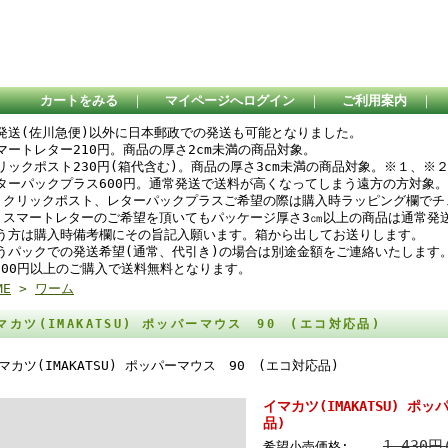
カートをみる
｜
マイページへログイン
｜
ご利用案内
｜
発送(佐川急便)以外に日本郵政での発送も可能となりました。
スマートレター210円。商品の厚さ2cm未満の商品対象。
リックポスト230円(箱代含む)。商品の厚さ3cm未満の商品対象。※１、※
ターパックプラス600円。通常発送で送料が高くなってしまう遠方の方対象。
 クリックポスト、レターパックプラスご希望の際は購入時ラッピング欄で
 スマートレターのご希望を頂いてもパッケージ厚さ3㎝以上の商品は通常発
う方は購入時備考欄にその旨記入願います。箱から出してお送りします。
うパックでの発送希望(通常、代引き)の場合は別途金額をご連絡いたします
,000円以上のご購入で送料無料となります。
ME
>
ワーム
マカツ(IMAKATSU) ポッパーマウス 90 (エコ対応品)
マカツ(IMAKATSU) ポッパーマウス 90 (エコ対応品)
イマカツ(IMAKATSU) ポ
品)
1,430円
希望小売価格: