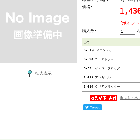
価格:
1,43
[ポイント
購入数:
カラー
S-51９ メロンラット
S-520 ゴーストラット
S-521 イエローフロッグ
拡大表示
S-615 アマガエル
S-616 クリアグリッター
返品につい