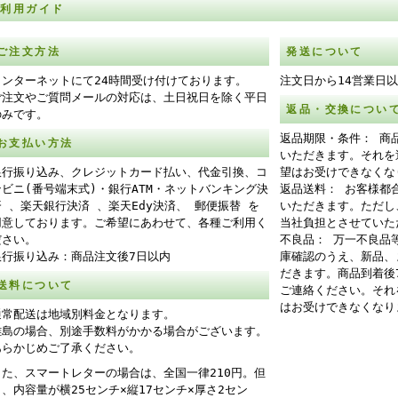
ご利用ガイド
ご注文方法
発送について
インターネットにて24時間受け付けております。
注文日から14営業日
ご注文やご質問メールの対応は、土日祝日を除く平日
返品・交換につい
のみです。
返品期限・条件： 商
お支払い方法
いただきます。それを
銀行振り込み、クレジットカード払い、代金引換、コ
望はお受けできなくな
ンビニ(番号端末式)・銀行ATM・ネットバンキング決
返品送料： お客様都
済 、楽天銀行決済 、楽天Edy決済、 郵便振替 を
いただきます。ただし
用意しております。ご希望にあわせて、各種ご利用く
当社負担とさせていた
ださい。
不良品： 万一不良品
銀行振り込み：商品注文後7日以内
庫確認のうえ、新品、
だきます。商品到着後
送料について
ご連絡ください。それ
はお受けできなくなり
通常配送は地域別料金となります。
離島の場合、別途手数料がかかる場合がございます。
あらかじめご了承ください。
また、スマートレターの場合は、全国一律210円。但
し、内容量が横25センチ×縦17センチ×厚さ2セン