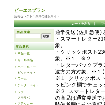
ビーエスプラン
店長セレクト！釣具の通販サイト
カートをみる
｜
マ
通常発送(佐川急便
商品検索
・スマートレター21
象
商品選択
・クリックポスト23
商品一覧
象。※１、※２
セール商品
・レターパックプラ
ハードルアー
遠方の方対象。※１(
ビックベイト
※１ クリックポス
ワーム
ッピング欄でチェ
チャターベイト
※２ スマートレタ
ジグ
の商品は通常発送で
スモラバ
時備考欄にその旨記
ステッカー