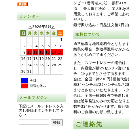
ンビニ(番号端末式)・銀行ATM
済 、楽天銀行決済 、楽天Edy
用意しております。ご希望にあ
カレンダー
ださい。
銀行振り込み：商品注文後7日以
＜
2026年8月
＞
日
月
火
水
木
金
土
送料について
1
通常配送は地域別料金となりま
2
3
4
5
6
7
8
離島の場合、別途手数料がかか
9
10
11
12
13
14
15
あらかじめご了承ください。
16
17
18
19
20
21
22
また、スマートレターの場合は、
23
24
25
26
27
28
29
し、内容量が横25センチ×縦17
30
31
チ、1kgまでとさせて頂きます
合は、全国一律230円(梱包代含
今日
横34センチ×縦25センチ×厚さ
発送お休み
までとさせていただきます。レ
合は、全国一律600円で発送し
メールマガジン
合は通常発送のみの対応となり
下記にメールアドレスを入
数料324円がかかります。銀行
力し登録ボタンを押して下
料のご負担のお願い致します。
さい。
ご連絡先