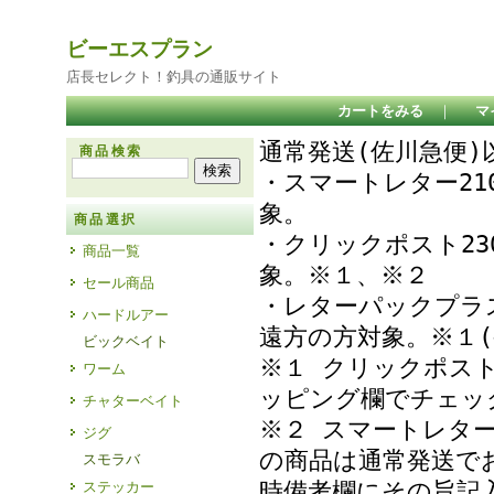
ビーエスプラン
店長セレクト！釣具の通販サイト
カートをみる
｜
マ
通常発送(佐川急便
商品検索
・スマートレター21
象
商品選択
・クリックポスト23
商品一覧
象。※１、※２
セール商品
・レターパックプラ
ハードルアー
遠方の方対象。※１(
ビックベイト
※１ クリックポス
ワーム
ッピング欄でチェ
チャターベイト
※２ スマートレタ
ジグ
の商品は通常発送で
スモラバ
時備考欄にその旨記
ステッカー