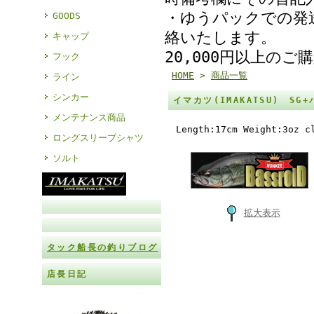
・ゆうパックでの発
GOODS
絡いたします。
キャップ
20,000円以上の
フック
HOME
>
商品一覧
ライン
シンカー
イマカツ(IMAKATSU) S
メンテナンス商品
Length:17cm Weight:3oz c
ロングスリーブシャツ
ソルト
拡大表示
タック船長の釣りブログ
店長日記