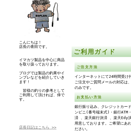
こんにちは！
店長の青田です。
ご利用ガイド
イマカツ製品を中心に商品
を取り扱っております。
ご注文方法
ブログでは製品の釣果やイ
インターネットにて24時間受け
ンプレなどを紹介していき
ます！
ご注文やご質問メールの対応は
のみです。
皆様の釣りの参考として
ご利用して頂ければ、倖で
お支払い方法
す。
銀行振り込み、クレジットカー
ンビニ(番号端末式)・銀行ATM
済 、楽天銀行決済 、楽天Edy
用意しております。ご希望にあ
店長日記はこちら >>
ださい。