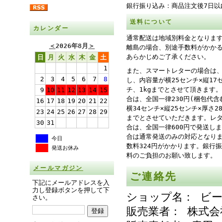
銀行振り込み：商品注文後7日以
送料について
カレンダー
通常配送は地域別料金となりま
＜
2026年8月
＞
離島の場合、別途手数料がかか
あらかじめご了承ください。
日
月
火
水
木
金
土
1
また、スマートレターの場合は、
2
3
4
5
6
7
8
し、内容量が横25センチ×縦17
チ、1kgまでとさせて頂きます
9
10
11
12
13
14
15
合は、全国一律230円(梱包代含
16
17
18
19
20
21
22
横34センチ×縦25センチ×厚さ
23
24
25
26
27
28
29
までとさせていただきます。レ
30
31
合は、全国一律600円で発送し
合は通常発送のみの対応となり
今日
数料324円がかかります。銀行
発送お休み
料のご負担のお願い致します。
メールマガジン
ご連絡先
下記にメールアドレスを入
力し登録ボタンを押して下
ショップ名： ビ
さい。
販売業者： 株式