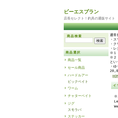
ビーエスプラン
店長セレクト！釣具の通販サイト
通常
商品検索
・
・ク
・レ
商品選択
※１
※２
商品一覧
とい
・ゆ
セール商品
20
ハードルアー
HO
ビックベイト
イ
ワーム
チャターベイト
※
L
ジグ
W
スモラバ
ステッカー