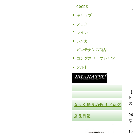
GOODS
キャップ
フック
ライン
シンカー
メンテナンス商品
ロングスリーブシャツ
ソルト
【
ビ
残
タック船長の釣りブログ
2
店長日記
な
し