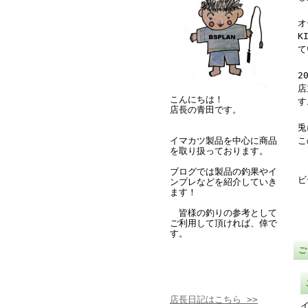
オ
K
て
2
店
こんにちは！
す
店長の青田です。
兎
イマカツ製品を中心に商品
こ
を取り扱っております。
ブログでは製品の釣果やイ
ビ
ンプレなどを紹介していき
ます！
皆様の釣りの参考として
ご利用して頂ければ、倖で
す。
店長日記はこちら >>