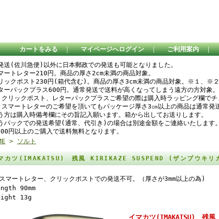
カートをみる
｜
マイページへログイン
｜
ご利用案内
｜
発送(佐川急便)以外に日本郵政での発送も可能となりました。
スマートレター210円。商品の厚さ2cm未満の商品対象。
リックポスト230円(箱代含む)。商品の厚さ3cm未満の商品対象。※１、※
ターパックプラス600円。通常発送で送料が高くなってしまう遠方の方対象。
 クリックポスト、レターパックプラスご希望の際は購入時ラッピング欄で
 スマートレターのご希望を頂いてもパッケージ厚さ3㎝以上の商品は通常発
う方は購入時備考欄にその旨記入願います。箱から出してお送りします。
うパックでの発送希望(通常、代引き)の場合は別途金額をご連絡いたします
,000円以上のご購入で送料無料となります。
ME
>
ソルト
マカツ(IMAKATSU) 残風 KIRIKAZE SUSPEND (ザンプウ
スマートレター、クリックポストでの発送不可。（厚さが3mm以上の為)
ength 90mm
eight 13g
イマカツ(IMAKATSU) 残風 K