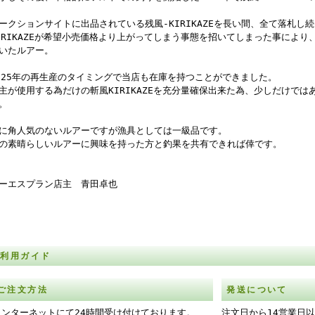
ークションサイトに出品されている残風-KIRIKAZEを長い間、全て落札し
IRIKAZEが希望小売価格より上がってしまう事態を招いてしまった事によ
いたルアー。
025年の再生産のタイミングで当店も在庫を持つことができました。
主が使用する為だけの斬風KIRIKAZEを充分量確保出来た為、少しだけで
。
に角人気のないルアーですが漁具としては一級品です。
の素晴らしいルアーに興味を持った方と釣果を共有できれば倖です。
ーエスプラン店主 青田卓也
ご利用ガイド
ご注文方法
発送について
インターネットにて24時間受け付けております。
注文日から14営業日