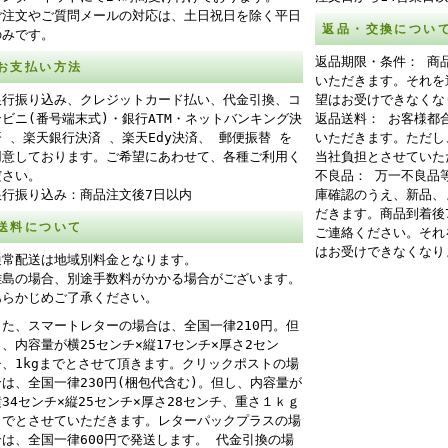
ご注文やご質問メールの対応は、土日祝日を除く平日
返品・交換につい
のみです。
返品期限・条件： 商
お支払い方法
いただきます。それを
銀行振り込み、クレジットカード払い、代金引換、コ
望はお受けできなくな
ンビニ(番号端末式)・銀行ATM・ネットバンキング決
返品送料： お客様都
済 、楽天銀行決済 、楽天Edy決済、 郵便振替 を
いただきます。ただし
用意しております。ご希望にあわせて、各種ご利用く
当社負担とさせていた
ださい。
不良品： 万一不良品
銀行振り込み：商品注文後7日以内
庫確認のうえ、新品、
だきます。商品到着後
送料について
ご連絡ください。それ
はお受けできなくなり
通常配送は地域別料金となります。
離島の場合、別途手数料がかかる場合がございます。
あらかじめご了承ください。
また、スマートレターの場合は、全国一律210円。但
し、内容量が横25センチ×縦17センチ×厚さ2セン
チ、1kgまでとさせて頂きます。クリックポストの場
合は、全国一律230円(梱包代含む)。但し、内容量が
横34センチ×縦25センチ×厚さ28センチ、重さ１ｋｇ
までとさせていただきます。レターパックプラスの場
合は、全国一律600円で発送します。 代金引換の場