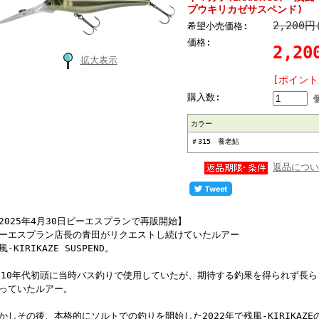
プウキリカゼサスペンド)
2,200円
希望小売価格:
価格:
2,20
拡大表示
[ポイント
購入数:
カラー
＃315 養老鮎
返品につい
2025年4月30日ビーエスプランで再販開始】
ーエスプラン店長の青田がリクエストし続けていたルアー
風-KIRIKAZE SUSPEND。
010年代初頭に当時バス釣りで使用していたが、期待する釣果を得られず長
っていたルアー。
かしその後、本格的にソルトでの釣りを開始した2022年で残風-KIRIKAZ