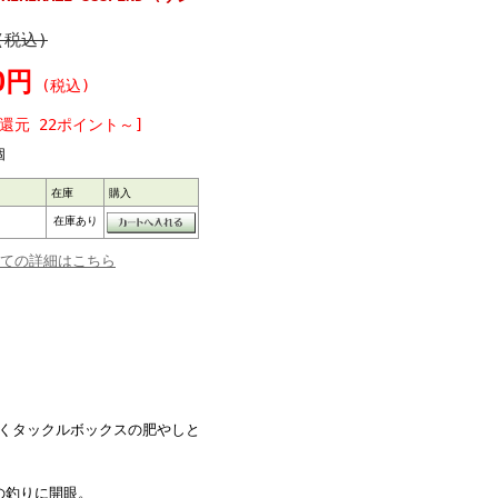
(税込)
0円
(税込)
還元 22ポイント～]
個
在庫
購入
在庫あり
ての詳細はこちら
らくタックルボックスの肥やしと
Eの釣りに開眼。