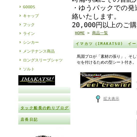
・ゆうパックでの発
GOODS
絡いたします。
キャップ
20,000円以上の
フック
HOME
>
商品一覧
ライン
シンカー
イマカツ（IMAKATSU) イ
メンテナンス商品
馬淵プロが「素材の張り」、そし
ロングスリーブシャツ
セを付けるための型シート付き。
ソルト
拡大表示
タック船長の釣りブログ
店長日記