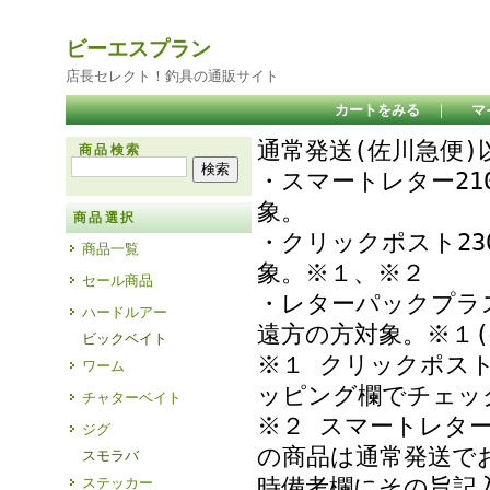
ビーエスプラン
店長セレクト！釣具の通販サイト
カートをみる
｜
マ
通常発送(佐川急便
商品検索
・スマートレター21
象
商品選択
・クリックポスト23
商品一覧
象。※１、※２
セール商品
・レターパックプラ
ハードルアー
遠方の方対象。※１(
ビックベイト
※１ クリックポス
ワーム
ッピング欄でチェ
チャターベイト
※２ スマートレタ
ジグ
の商品は通常発送で
スモラバ
時備考欄にその旨記
ステッカー