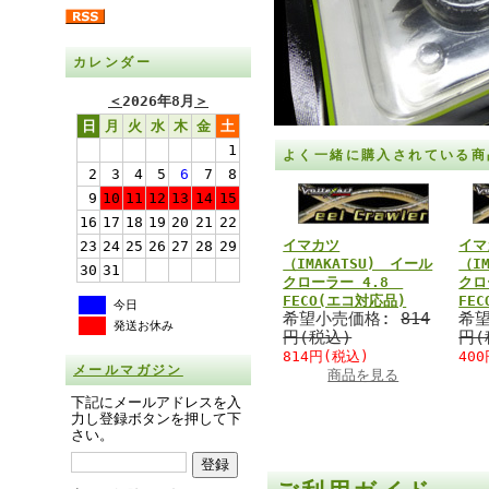
カレンダー
＜
2026年8月
＞
日
月
火
水
木
金
土
1
よく一緒に購入されている商
2
3
4
5
6
7
8
9
10
11
12
13
14
15
16
17
18
19
20
21
22
イマカツ
イマ
23
24
25
26
27
28
29
（IMAKATSU) イール
（I
30
31
クローラー 4.8
クロ
FECO(エコ対応品)
FE
今日
希望小売価格:
814
希
発送お休み
円(税込)
円(
814円(税込)
40
メールマガジン
商品を見る
下記にメールアドレスを入
力し登録ボタンを押して下
さい。