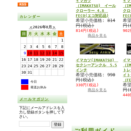
イマカツ
イマ
（IMAKATSU) イール
（I
クローラー 4.8
クロ
FECO(エコ対応品)
FE
カレンダー
希望小売価格:
814
希
円(税込)
円(
＜
2026年8月
＞
814円(税込)
90
日
月
火
水
木
金
土
商品を見る
1
2
3
4
5
6
7
8
9
10
11
12
13
14
15
16
17
18
19
20
21
22
イマカツ(IMAKATSU)
イ
セクシーアンクル 5.5
（I
23
24
25
26
27
28
29
インチ
トレ
30
31
希望小売価格:
990
イト
円(税込)
（F
今日
希
330円(税込)
発送お休み
円(
商品を見る
44
メールマガジン
下記にメールアドレスを入
力し登録ボタンを押して下
さい。