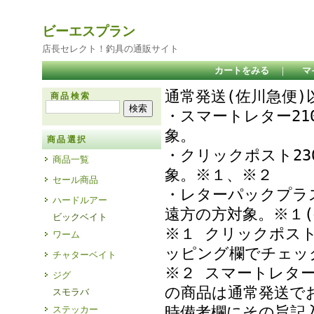
ビーエスプラン
店長セレクト！釣具の通販サイト
カートをみる
｜
マ
通常発送(佐川急便
商品検索
・スマートレター21
象
商品選択
・クリックポスト23
商品一覧
象。※１、※２
セール商品
・レターパックプラ
ハードルアー
遠方の方対象。※１(
ビックベイト
※１ クリックポス
ワーム
ッピング欄でチェ
チャターベイト
※２ スマートレタ
ジグ
の商品は通常発送で
スモラバ
時備考欄にその旨記
ステッカー